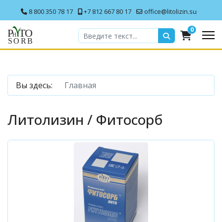
8 800 350 78 17
+7 812 667 80 17
office@litolizin.su
0
Вы здесь:
Главная
Литолизин / Фитосорб